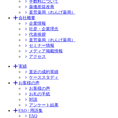
手数料について
薬価差益改善
直営薬局（れんげ薬局）
会社概要
企業情報
社是・企業理念
代表挨拶
直営薬局（れんげ薬局）
セミナー情報
メディア掲載情報
アクセス
実績
直近の成約実績
ケーススタディ
お客様の声
お客様の声
お礼の手紙
対談
アンケート結果
FAQ / 用語集
FAQ