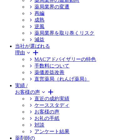
薬局業界の最新動向
薬局業界の変遷
再編
成熟
逆風
薬局業界を取り巻くリスク
減益
当社が選ばれる
理由
MACアドバイザリーの特色
手数料について
薬価差益改善
直営薬局（れんげ薬局）
実績 /
お客様の声
直近の成約実績
ケーススタディ
お客様の声
お礼の手紙
対談
アンケート結果
薬剤師の