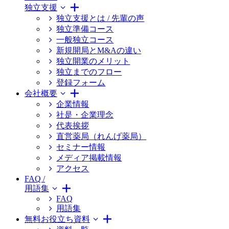
独立支援
独立支援とは / 先輩の声
独立準備コース
一般独立コース
新規開局とM&Aの違い
独立開業のメリット
独立までのフロー
登録フォーム
会社概要
企業情報
社是・企業理念
代表挨拶
直営薬局（れんげ薬局）
セミナー情報
メディア掲載情報
アクセス
FAQ /
用語集
FAQ
用語集
無料お役立ち資料