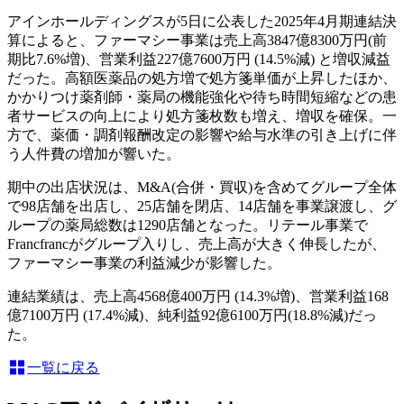
アインホールディングスが5日に公表した2025年4月期連結決
算によると、ファーマシー事業は売上高3847億8300万円(前
期比7.6%増)、営業利益227億7600万円 (14.5%減) と増収減益
だった。高額医薬品の処方増で処方箋単価が上昇したほか、
かかりつけ薬剤師・薬局の機能強化や待ち時間短縮などの患
者サービスの向上により処方箋枚数も増え、増収を確保。一
方で、薬価・調剤報酬改定の影響や給与水準の引き上げに伴
う人件費の増加が響いた。
期中の出店状況は、M&A(合併・買収)を含めてグループ全体
で98店舗を出店し、25店舗を閉店、14店舗を事業譲渡し、グ
ループの薬局総数は1290店舗となった。リテール事業で
Francfrancがグループ入りし、売上高が大きく伸長したが、
ファーマシー事業の利益減少が影響した。
連結業績は、売上高4568億400万円 (14.3%増)、営業利益168
億7100万円 (17.4%減)、純利益92億6100万円(18.8%減)だっ
た。
一覧に戻る