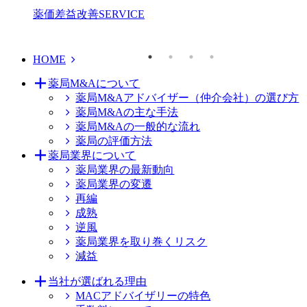
薬価差益改善
SERVICE
HOME
薬局M&Aについて
薬局M&Aアドバイザー（仲介会社）の選び方
薬局M&Aの主な手法
薬局M&Aの一般的な流れ
薬局の評価方法
薬局業界について
薬局業界の最新動向
薬局業界の変遷
再編
成熟
逆風
薬局業界を取り巻くリスク
減益
当社が選ばれる理由
MACアドバイザリーの特色