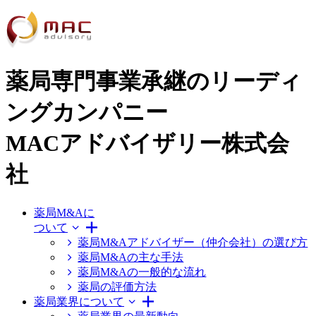
薬局専門事業承継のリーディ
ングカンパニー
MACアドバイザリー株式会
社
薬局M&Aに
ついて
薬局M&Aアドバイザー（仲介会社）の選び方
薬局M&Aの主な手法
薬局M&Aの一般的な流れ
薬局の評価方法
薬局業界について