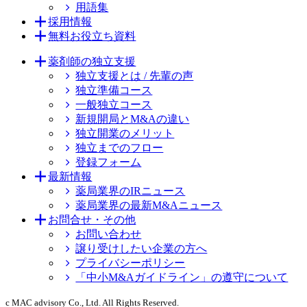
用語集
採用情報
無料お役立ち資料
薬剤師の独立支援
独立支援とは / 先輩の声
独立準備コース
一般独立コース
新規開局とM&Aの違い
独立開業のメリット
独立までのフロー
登録フォーム
最新情報
薬局業界のIRニュース
薬局業界の最新M&Aニュース
お問合せ・その他
お問い合わせ
譲り受けしたい企業の方へ
プライバシーポリシー
「中小M&Aガイドライン」の遵守について
c MAC advisory Co., Ltd. All Rights Reserved.