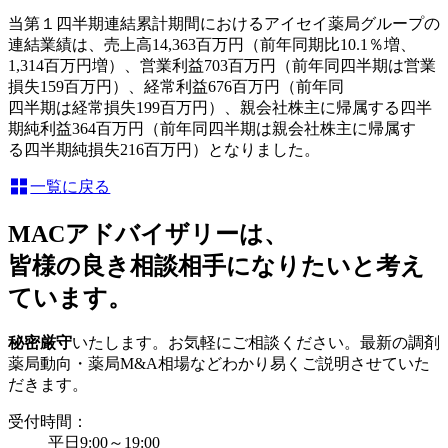
当第１四半期連結累計期間におけるアイセイ薬局グループの
連結業績は、売上高14,363百万円（前年同期比10.1％増、
1,314百万円増）、営業利益703百万円（前年同四半期は営業
損失159百万円）、経常利益676百万円（前年同
四半期は経常損失199百万円）、親会社株主に帰属する四半
期純利益364百万円（前年同四半期は親会社株主に帰属す
る四半期純損失216百万円）となりました。
一覧に戻る
MACアドバイザリーは、
皆様の良き相談相手になりたいと考え
ています。
秘密厳守
いたします。お気軽にご相談ください。最新の調剤
薬局動向・薬局M&A相場などわかり易くご説明させていた
だきます。
受付時間：
平日9:00～19:00