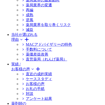
薬局業界の最新動向
薬局業界の変遷
再編
成熟
逆風
薬局業界を取り巻くリスク
減益
当社が選ばれる
理由
MACアドバイザリーの特色
手数料について
薬価差益改善
直営薬局（れんげ薬局）
実績 /
お客様の声
直近の成約実績
ケーススタディ
お客様の声
お礼の手紙
対談
アンケート結果
薬剤師の