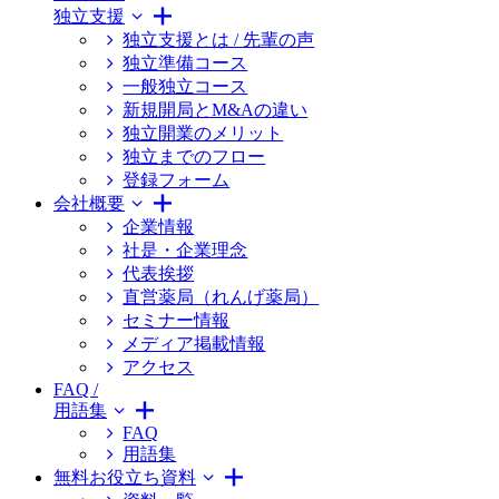
独立支援
独立支援とは / 先輩の声
独立準備コース
一般独立コース
新規開局とM&Aの違い
独立開業のメリット
独立までのフロー
登録フォーム
会社概要
企業情報
社是・企業理念
代表挨拶
直営薬局（れんげ薬局）
セミナー情報
メディア掲載情報
アクセス
FAQ /
用語集
FAQ
用語集
無料お役立ち資料