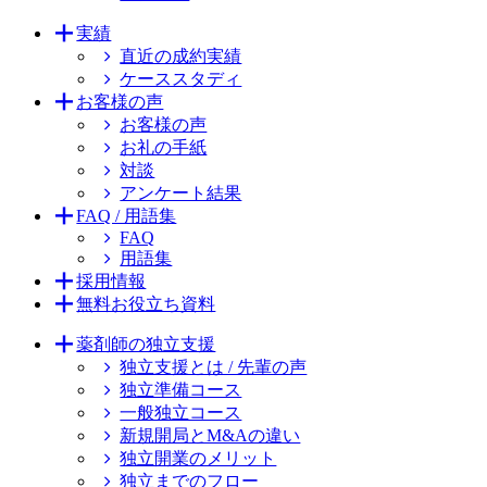
実績
直近の成約実績
ケーススタディ
お客様の声
お客様の声
お礼の手紙
対談
アンケート結果
FAQ / 用語集
FAQ
用語集
採用情報
無料お役立ち資料
薬剤師の独立支援
独立支援とは / 先輩の声
独立準備コース
一般独立コース
新規開局とM&Aの違い
独立開業のメリット
独立までのフロー