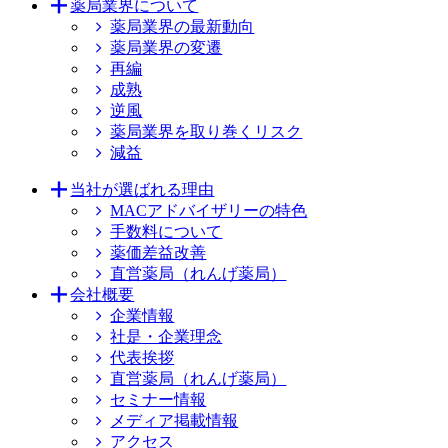
薬局業界について
薬局業界の最新動向
薬局業界の変遷
再編
成熟
逆風
薬局業界を取り巻くリスク
減益
当社が選ばれる理由
MACアドバイザリーの特色
手数料について
薬価差益改善
直営薬局（れんげ薬局）
会社概要
企業情報
社是・企業理念
代表挨拶
直営薬局（れんげ薬局）
セミナー情報
メディア掲載情報
アクセス