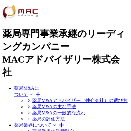
薬局専門事業承継のリーディ
ングカンパニー
MACアドバイザリー株式会
社
薬局M&Aに
ついて
薬局M&Aアドバイザー（仲介会社）の選び方
薬局M&Aの主な手法
薬局M&Aの一般的な流れ
薬局の評価方法
薬局業界について